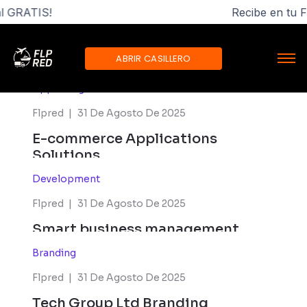
al GRATIS!
Recibe en tu F
Sin Categoría
Flpred
11 De Octubre De 2025
Uncategorized
ABRIR CASILLERO
¡Hola, mundo!
App Design
Flpred
31 De Agosto De 2025
E-commerce Applications
Solutions
Development
Flpred
31 De Agosto De 2025
Smart business management
Branding
Flpred
31 De Agosto De 2025
Tech Group Ltd Branding