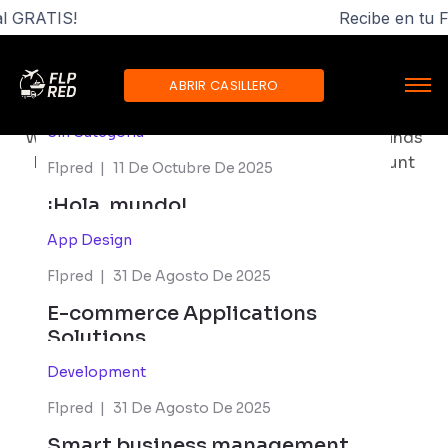
al GRATIS!
Recibe en tu 
Explore Our
Informative
ABRIR CASILLERO
Blog
Sin Categoría
Where Vision Meets Identity, Empowering Brands
For Bold Tomorrow. Et Auctor Ac Sed Tincidunt
Flpred
11 De Octubre De 2025
Fames.
¡Hola, mundo!
App Design
Flpred
31 De Agosto De 2025
E-commerce Applications
Solutions
Development
Flpred
31 De Agosto De 2025
Smart business management